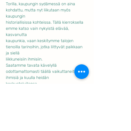
Torilla, kaupungin sydämessä on aina 
kohdattu, mutta nyt liikutaan myös 
kaupungin
historiallisissa kohteissa. Tällä kierroksella 
emme katso vain nykyistä elävää, 
kasvanutta
kaupunkia, vaan keskitymme talojen 
tienoilla tarinoihin, jotka liittyvät paikkaan 
ja siellä
liikkuneisiin ihmisiin.
Saatamme tavata kävelyllä 
odottamattomasti täällä vaikuttaneita 
ihmisiä ja kuulla heidän
keskusteluitansa.
Näytä enemmän