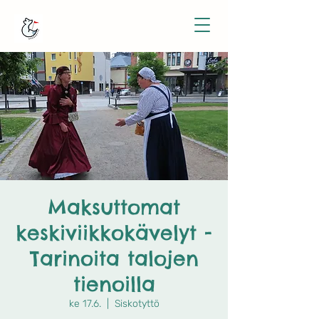
Maksuttomat
keskiviikkokävelyt -
Tarinoita talojen
tienoilla
ke 17.6.
  |  
Siskotyttö