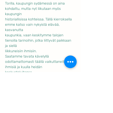
Torilla, kaupungin sydämessä on aina 
kohdattu, mutta nyt liikutaan myös 
kaupungin
historiallisissa kohteissa. Tällä kierroksella 
emme katso vain nykyistä elävää, 
kasvanutta
kaupunkia, vaan keskitymme talojen 
tienoilla tarinoihin, jotka liittyvät paikkaan 
ja siellä
liikkuneisiin ihmisiin.
Saatamme tavata kävelyllä 
odottamattomasti täällä vaikuttaneita 
ihmisiä ja kuulla heidän
keskusteluitansa.
Näytä enemmän