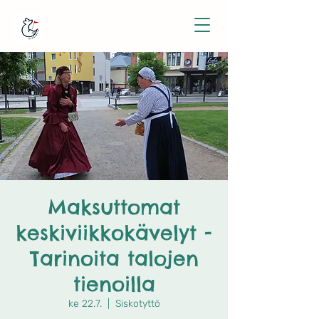
Maksuttomat
keskiviikkokävelyt -
Tarinoita talojen
tienoilla
ke 22.7.
  |  
Siskotyttö