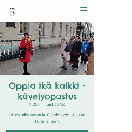
Oppia ikä kaikki -
kävelyopastus
ti 28.7.
  |  
Siskotyttö
Lähde aikamatkalle Kuopion koulutuksen
kulta-aikaan.