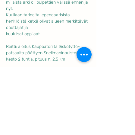
millaista arki oli pulpettien välissä ennen ja 
nyt.
Kuullaan tarinoita legendaarisista 
henkilöistä ketkä olivat alueen merkittävät 
opettajat ja
kuuluisat oppilaat.
Reitti: aloitus Kauppatorilta Siskotyttö-
patsaalta päättyen Snellmaninpuistoon
Kesto 2 tuntia, pituus n. 2,5 km
Näytä enemmän
Jaa tämä tapahtuma