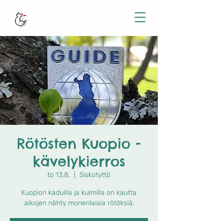
Rötösten Kuopio -
kävelykierros
to 13.8.
  |  
Siskotyttö
Kuopion kaduilla ja kulmilla on kautta
aikojen nähty monenlaisia rötöksiä.