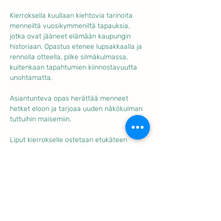
Kierroksella kuullaan kiehtovia tarinoita 
menneiltä vuosikymmeniltä tapauksia, 
jotka ovat jääneet elämään kaupungin 
historiaan. Opastus etenee lupsakkaalla ja 
rennolla otteella, pilke silmäkulmassa, 
kuitenkaan tapahtumien kiinnostavuutta 
unohtamatta.
Asiantunteva opas herättää menneet 
hetket eloon ja tarjoaa uuden näkökulman 
tuttuihin maisemiin. 
Liput kierrokselle ostetaan etukäteen 
verkkokaupasta.
Näytä enemmän