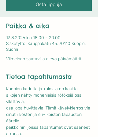
Osta lippuja
Paikka & aika
13.8.2026 klo 18.00 – 20.00
Siskotyttö, Kauppakatu 45, 70110 Kuopio,
Suomi
Viimeinen saatavilla oleva päivämäärä
Tietoa tapahtumasta
Kuopion kaduilla ja kulmilla on kautta 
aikojen nähty monenlaisia rötöksiä osa 
yllättäviä,
osa jopa huvittavia, Tämä kävelykierros vie 
sinut rikosten ja eri- koisten tapausten 
äärelle
paikkoihin, joissa tapahtumat ovat saaneet 
alkunsa.